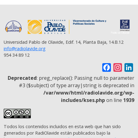
Universidad Pablo de Olavide, Edif. 14, Planta Baja, 14.B.12
info@radiolavide.org
954 34 89 12
F
I
L
a
n
i
Deprecated
: preg_replace(): Passing null to parameter
c
s
n
#3 ($subject) of type array|string is deprecated in
/var/www/html/radiolavide.org/wp-
e
t
k
includes/kses.php
on line
1939
b
a
e
o
g
d
o
r
I
Todos los contenidos incluidos en esta web que han sido
k
a
n
generados por RadiOlavide están publicados bajo la
m