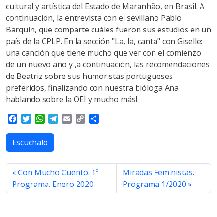
cultural y artística del Estado de Maranhão, en Brasil. A
continuación, la entrevista con el sevillano Pablo
Barquín, que comparte cuáles fueron sus estudios en un
país de la CPLP. En la sección "La, la, canta" con Giselle:
una canción que tiene mucho que ver con el comienzo
de un nuevo año y ,a continuación, las recomendaciones
de Beatriz sobre sus humoristas portugueses
preferidos, finalizando con nuestra bióloga Ana
hablando sobre la OEI y mucho más!
F
T
W
T
E
C
S
a
w
h
e
m
o
h
c
i
a
l
a
p
a
Escúchalo
e
t
t
e
i
y
r
b
t
s
g
l
L
e
o
e
A
r
i
Con Mucho Cuento. 1º
Miradas Feministas.
o
r
p
a
n
Programa. Enero 2020
Programa 1/2020
k
p
m
k