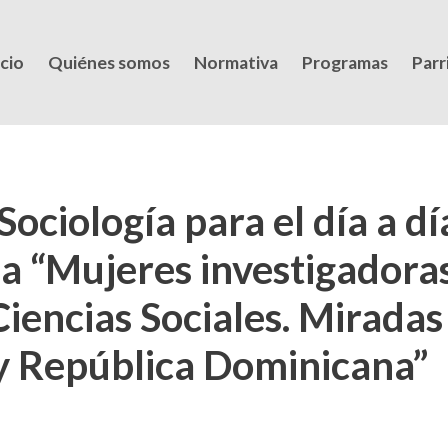
icio
Quiénes somos
Normativa
Programas
Parri
ciología para el día a dí
na “Mujeres investigadoras
Ciencias Sociales. Mirada
y República Dominicana”