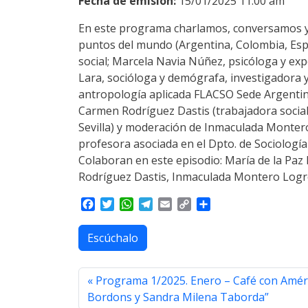
Fecha de emisión:
15/01/2025 11:00 am
En este programa charlamos, conversamos y p
puntos del mundo (Argentina, Colombia, Espa
social; Marcela Navia Núñez, psicóloga y exp
Lara, socióloga y demógrafa, investigadora 
antropología aplicada FLACSO Sede Argentin
Carmen Rodríguez Dastis (trabajadora social, 
Sevilla) y moderación de Inmaculada Montero 
profesora asociada en el Dpto. de Sociología 
Colaboran en este episodio: María de la Paz 
Rodríguez Dastis, Inmaculada Montero Logr
F
T
W
T
E
C
S
a
w
h
e
m
o
h
c
i
a
l
a
p
a
Escúchalo
e
t
t
e
i
y
r
b
t
s
g
l
L
e
o
e
A
r
i
Programa 1/2025. Enero – Café con Amér
o
r
p
a
n
Bordons y Sandra Milena Taborda”
k
p
m
k