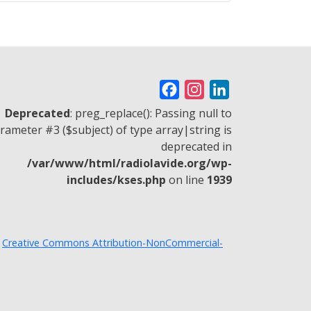
F
I
L
a
n
i
Deprecated
: preg_replace(): Passing null to
c
s
n
rameter #3 ($subject) of type array|string is
deprecated in
e
t
k
/var/www/html/radiolavide.org/wp-
b
a
e
includes/kses.php
on line
1939
o
g
d
o
r
I
k
a
n
a
Creative Commons Attribution-NonCommercial-
m