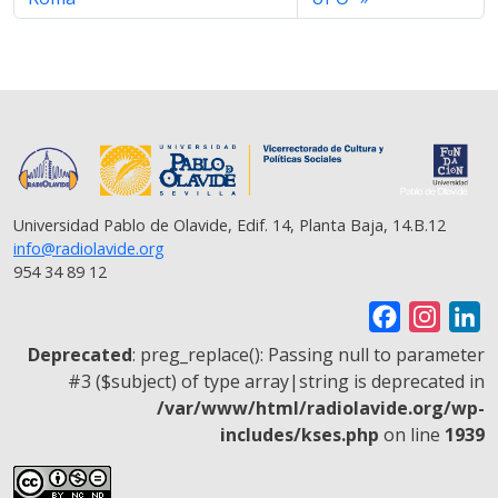
Universidad Pablo de Olavide, Edif. 14, Planta Baja, 14.B.12
info@radiolavide.org
954 34 89 12
F
I
L
a
n
i
Deprecated
: preg_replace(): Passing null to parameter
c
s
n
#3 ($subject) of type array|string is deprecated in
/var/www/html/radiolavide.org/wp-
e
t
k
includes/kses.php
on line
1939
b
a
e
o
g
d