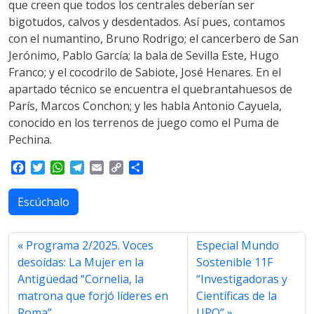
que creen que todos los centrales deberían ser
bigotudos, calvos y desdentados. Así pues, contamos
con el numantino, Bruno Rodrigo; el cancerbero de San
Jerónimo, Pablo García; la bala de Sevilla Este, Hugo
Franco; y el cocodrilo de Sabiote, José Henares. En el
apartado técnico se encuentra el quebrantahuesos de
París, Marcos Conchon; y les habla Antonio Cayuela,
conocido en los terrenos de juego como el Puma de
Pechina.
F
T
W
T
E
C
S
a
w
h
e
m
o
h
c
i
a
l
a
p
a
Escúchalo
e
t
t
e
i
y
r
b
t
s
g
l
L
e
o
e
A
r
i
Programa 2/2025. Voces
Especial Mundo
o
r
p
a
n
desoídas: La Mujer en la
Sostenible 11F
k
p
m
k
Antigüedad “Cornelia, la
“Investigadoras y
matrona que forjó líderes en
Científicas de la
Roma”
UPO”