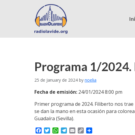
In
Programa 1/2024.
25 de January de 2024
by
noelia
Fecha de emisión:
24/01/2024 8:00 pm
Primer programa de 2024. Filiberto nos trae l
se dan la mano en esta ocasión para colorear 
Guadaíra (Sevilla).
F
T
W
T
E
C
S