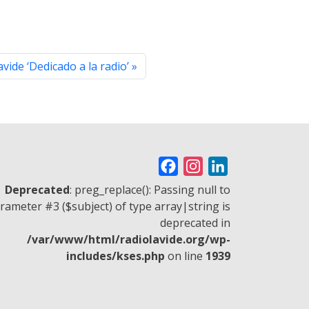
ide ‘Dedicado a la radio’
F
I
L
a
n
i
Deprecated
: preg_replace(): Passing null to
c
s
n
rameter #3 ($subject) of type array|string is
deprecated in
e
t
k
/var/www/html/radiolavide.org/wp-
b
a
e
includes/kses.php
on line
1939
o
g
d
o
r
I
k
a
n