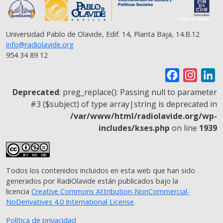
Universidad Pablo de Olavide, Edif. 14, Planta Baja, 14.B.12
info@radiolavide.org
954 34 89 12
F
I
L
a
n
i
Deprecated
: preg_replace(): Passing null to parameter
c
s
n
#3 ($subject) of type array|string is deprecated in
/var/www/html/radiolavide.org/wp-
e
t
k
includes/kses.php
on line
1939
b
a
e
o
g
d
o
r
I
Todos los contenidos incluidos en esta web que han sido
k
a
n
generados por RadiOlavide están publicados bajo la
m
licencia
Creative Commons Attribution-NonCommercial-
NoDerivatives 4.0 International License
.
Política de privacidad