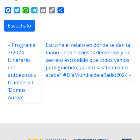
F
T
W
T
E
C
S
a
w
h
e
m
o
h
c
i
a
l
a
p
a
Escúchalo
e
t
t
e
i
y
r
b
t
s
g
l
L
e
o
e
A
r
i
Programa
Escucha el relato en donde se dan la
o
r
p
a
n
3/2024.
mano unos traviesos demonios y un
k
p
m
k
Itinerario
secreto escondido que todos vamos
del
persiguiendo, ¿quieres saber cómo
autoestopis
acaba? #DíaMundialdelaRadio2024
ta imperial
‘Domus
Aurea’