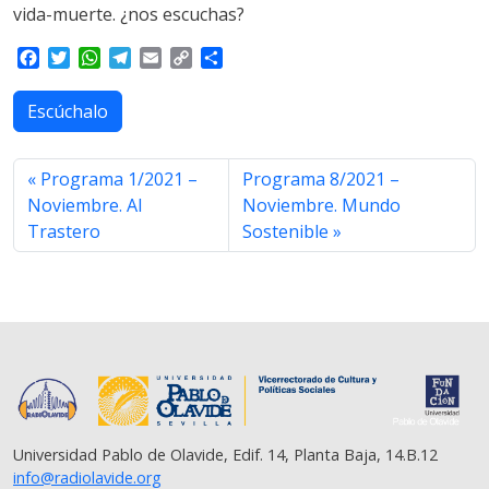
vida-muerte. ¿nos escuchas?
F
T
W
T
E
C
S
a
w
h
e
m
o
h
c
i
a
l
a
p
a
Escúchalo
e
t
t
e
i
y
r
b
t
s
g
l
L
e
o
e
A
r
i
Programa 1/2021 –
Programa 8/2021 –
o
r
p
a
n
Noviembre. Al
Noviembre. Mundo
k
p
m
k
Trastero
Sostenible
Universidad Pablo de Olavide, Edif. 14, Planta Baja, 14.B.12
info@radiolavide.org