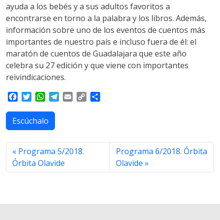
ayuda a los bebés y a sus adultos favoritos a
encontrarse en torno a la palabra y los libros. Además,
información sobre uno de los eventos de cuentos más
importantes de nuestro país e incluso fuera de él: el
maratón de cuentos de Guadalajara que este año
celebra su 27 edición y que viene con importantes
reivindicaciones.
F
T
W
T
E
C
S
a
w
h
e
m
o
h
c
i
a
l
a
p
a
Escúchalo
e
t
t
e
i
y
r
b
t
s
g
l
L
e
o
e
A
r
i
Programa 5/2018.
Programa 6/2018. Órbita
o
r
p
a
n
Órbita Olavide
Olavide
k
p
m
k