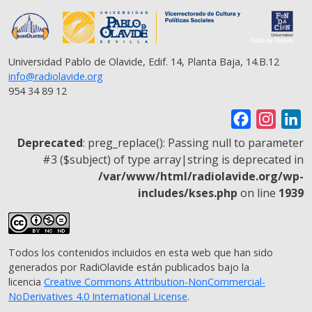
Universidad Pablo de Olavide, Edif. 14, Planta Baja, 14.B.12
info@radiolavide.org
954 34 89 12
F
I
L
a
n
i
Deprecated
: preg_replace(): Passing null to parameter
c
s
n
#3 ($subject) of type array|string is deprecated in
/var/www/html/radiolavide.org/wp-
e
t
k
includes/kses.php
on line
1939
b
a
e
o
g
d
o
r
I
Todos los contenidos incluidos en esta web que han sido
k
a
n
generados por RadiOlavide están publicados bajo la
m
licencia
Creative Commons Attribution-NonCommercial-
NoDerivatives 4.0 International License
.