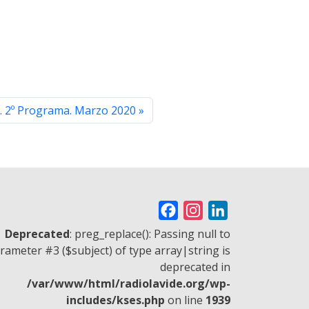
 2º Programa. Marzo 2020
F
I
L
a
n
i
Deprecated
: preg_replace(): Passing null to
c
s
n
rameter #3 ($subject) of type array|string is
deprecated in
e
t
k
/var/www/html/radiolavide.org/wp-
b
a
e
includes/kses.php
on line
1939
o
g
d