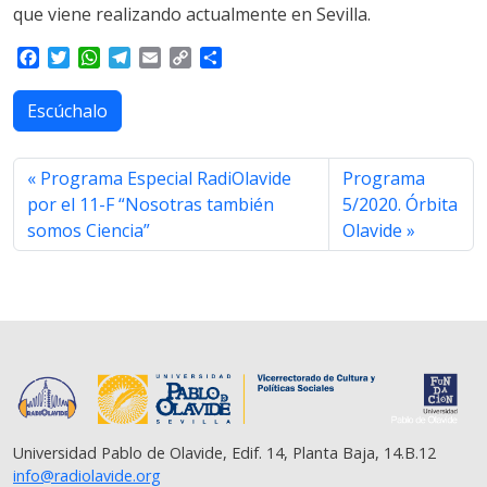
que viene realizando actualmente en Sevilla.
F
T
W
T
E
C
S
a
w
h
e
m
o
h
c
i
a
l
a
p
a
Escúchalo
e
t
t
e
i
y
r
b
t
s
g
l
L
e
o
e
A
r
i
Programa Especial RadiOlavide
Programa
o
r
p
a
n
por el 11-F “Nosotras también
5/2020. Órbita
k
p
m
k
somos Ciencia”
Olavide
Universidad Pablo de Olavide, Edif. 14, Planta Baja, 14.B.12
info@radiolavide.org