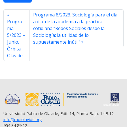
e
t
t
e
i
y
r
b
t
s
g
l
L
e
o
e
A
r
i
Programa 8/2023. Sociología para el día
o
r
p
a
n
Progra
a día. de la academia a la práctica
k
p
m
k
ma
cotidiana “Redes Sociales desde la
5/2023 –
Sociología: la utilidad de lo
Junio.
supuestamente inútil”
Órbita
Olavide
Universidad Pablo de Olavide, Edif. 14, Planta Baja, 14.B.12
info@radiolavide.org
954 34 89 12