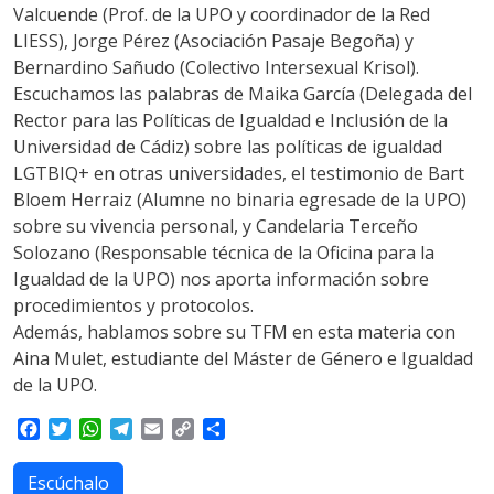
Valcuende (Prof. de la UPO y coordinador de la Red
LIESS), Jorge Pérez (Asociación Pasaje Begoña) y
Bernardino Sañudo (Colectivo Intersexual Krisol).
Escuchamos las palabras de Maika García (Delegada del
Rector para las Políticas de Igualdad e Inclusión de la
Universidad de Cádiz) sobre las políticas de igualdad
LGTBIQ+ en otras universidades, el testimonio de Bart
Bloem Herraiz (Alumne no binaria egresade de la UPO)
sobre su vivencia personal, y Candelaria Terceño
Solozano (Responsable técnica de la Oficina para la
Igualdad de la UPO) nos aporta información sobre
procedimientos y protocolos.
Además, hablamos sobre su TFM en esta materia con
Aina Mulet, estudiante del Máster de Género e Igualdad
de la UPO.
F
T
W
T
E
C
S
a
w
h
e
m
o
h
c
i
a
l
a
p
a
Escúchalo