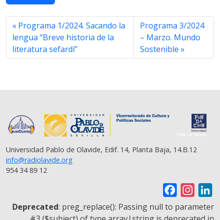
e
t
t
e
i
y
r
b
t
s
g
l
L
e
o
e
A
r
i
Programa 1/2024. Sacando la
Programa 3/2024
o
r
p
a
n
lengua “Breve historia de la
– Marzo. Mundo
k
p
m
k
literatura sefardí”
Sostenible
Universidad Pablo de Olavide, Edif. 14, Planta Baja, 14.B.12
info@radiolavide.org
954 34 89 12
F
I
L
a
n
i
Deprecated
: preg_replace(): Passing null to parameter
c
s
n
#3 ($subject) of type array|string is deprecated in