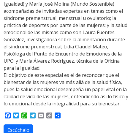
Igualdad) y María José Molina (Mundo Sostenible)
acompañadas de invitadas expertas en temas como el
síndrome premenstrual, menstrual u ovulatorio; la
práctica de deportes por parte de las mujeres; y la salud
emocional de las mismas como son Laura Fuentes
González, investigadora sobre la alimentación durante
el síndrome premenstrual; Lidia Claudel Mateo,
Psicóloga del Punto de Encuentro de Emociones de la
UPO; y María Álvarez Rodríguez, técnica de la Oficina
para la Igualdad.
El objetivo de este especial es el de reconocer que el
bienestar de las mujeres va más allá de la salud física,
pues la salud emocional desempeña un papel vital en la
calidad de vida de las mujeres, entendiendo así lo físico y
lo emocional desde la integralidad para su bienestar.
F
T
W
T
E
C
S
a
w
h
e
m
o
h
c
i
a
l
a
p
a
Escúchalo